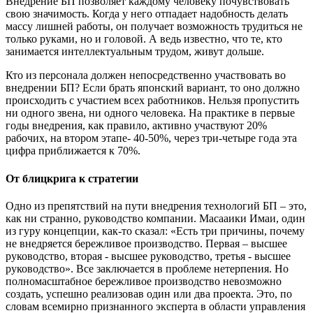
Внедрение БП позволяет каждому человеку почувствовать
свою значимость. Когда у него отпадает надобность делать
массу лишней работы, он получает возможность трудиться не
только руками, но и головой. А ведь известно, что те, кто
занимается интеллектуальным трудом, живут дольше.
Кто из персонала должен непосредственно участвовать во
внедрении БП? Если брать японский вариант, то оно должно
происходить с участием всех работников. Нельзя пропустить
ни одного звена, ни одного человека. На практике в первые
годы внедрения, как правило, активно участвуют 20%
рабочих, на втором этапе- 40-50%, через три-четыре года эта
цифра приближается к 70%.
От блицкрига к стратегии
Одно из препятствий на пути внедрения технологий БП – это,
как ни странно, руководство компании. Масааики Имаи, один
из гуру концепции, как-то сказал: «Есть три причины, почему
не внедряется бережливое производство. Первая – высшее
руководство, вторая - высшее руководство, третья - высшее
руководство». Все заключается в проблеме нетерпения. Но
полномасштабное бережливое производство невозможно
создать, успешно реализовав один или два проекта. Это, по
словам всемирно признанного эксперта в области управления