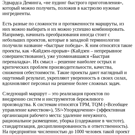
Эдвардса Деминга, «не пудинг быстрого приготовления»,
который можно получить, положив в кастрюлю нужные
ингредиенты.
Есть разные по сложности и протяженности маршруты, из
них можно выбирать и их можно успешно комбинировать.
Например, начинать преобразования иногда стоит с
небольших проектов, которые в западной терминологии
получили название «быстрые победы». К ним относятся такие
проекты, как «Кайдзен-прорыв» (Кайдзен – непрерывное
совершенствование), уже упоминавшаяся «Быстрая
переналадка». Их смысл – решение наиболее острых и
критических проблем производительности, качества,
снижения себестоимости. Такие проекты дают наглядный и
ощутимый результат, укрепляют уверенность в своих силах,
вдохновляют персонал на решение более сложных задач.
Следующий маршрут – это реализация проектов по
внедрению систем и инструментов бережливого
производства. К системам относятся TPM, TQM («Всеобщее
управление качеством»), 5S/»Упорядочение» (эффективная
организация рабочего места: удаление ненужного,
рациональное размещение, уборка (содержание в чистоте),
стандартизация, дисциплинированность и ответственность).
На предприятии численностью до 1000 человек такой проект