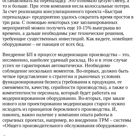
останавливать на переналадку. Это отнимало целую смену, а
то и больше. При этом компания несла колоссальные потери.
За счет реализации консультационного проекта «Быстрая
переналадка» предприятию удалось сократить время простоя в
три раза. С помощью некоторых уже запланированных
мероприятий можно получить еще 10-15% выигрыша во
времени, а дальше необходимы уже технические решения,
требующие существенных инвестиций. Как видите, новейшее
оборудование – не панацея от всех бед.
Внедрение БП в процессе модернизации производства – это,
несомненно, наиболее удачный расклад. Но и в этом случае
успех не гарантирован автоматически. Необходимо
соблюдение нескольких моментов. Во-первых, должно быть
четкое представление о стратегии и рыночных условиях
функционирования бизнеса (требования к продукции, ее
сменяемости, качеству, серийности производства), а также о
компетентности персонала, который будет работать на
модернизированном оборудовании. Во-вторых, при заказе
нового или проектировании модернизации старого нужно
исходить из принципов бережливого производства. И,
наконец, важно наличие у компании опыта работы в
серьезных проектах, например, во внедрении ТРМ – системы
«Общего производительного обслуживания оборудования».