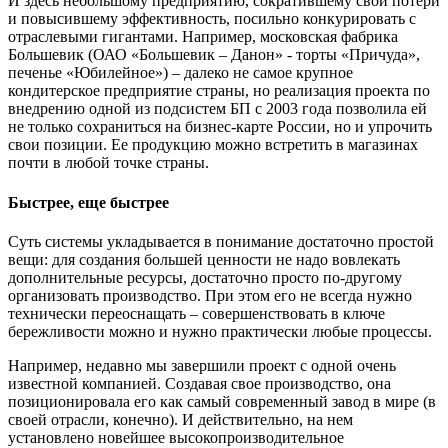
И здесь небольшому предприятию, сократившему свои потери
и повысившему эффективность, посильно конкурировать с
отраслевыми гигантами. Например, московская фабрика
Большевик (ОАО «Большевик – Данон» - торты «Причуда»,
печенье «Юбилейное») – далеко не самое крупное
кондитерское предприятие страны, но реализация проекта по
внедрению одной из подсистем БП с 2003 года позволила ей
не только сохраниться на бизнес-карте России, но и упрочить
свои позиции. Ее продукцию можно встретить в магазинах
почти в любой точке страны.
Быстрее, еще быстрее
Суть системы укладывается в понимание достаточно простой
вещи: для создания большей ценности не надо вовлекать
дополнительные ресурсы, достаточно просто по-другому
организовать производство. При этом его не всегда нужно
технически переоснащать – совершенствовать в ключе
бережливости можно и нужно практически любые процессы.
Например, недавно мы завершили проект с одной очень
известной компанией. Создавая свое производство, она
позиционировала его как самый современный завод в мире (в
своей отрасли, конечно). И действительно, на нем
установлено новейшее высокопроизводительное