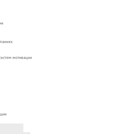
ии
паниях
 систем мотивации
ации