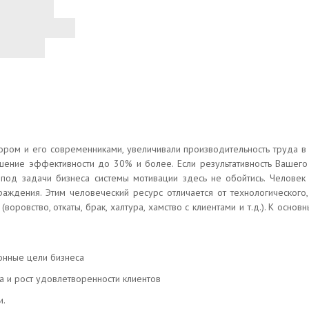
ом и его современниками, увеличивали производительность труда в 2
ние эффективности до 30% и более. Если результативность Вашего би
й под задачи бизнеса системы мотивации здесь не обойтись. Человек
граждения. Этим человеческий ресурс отличается от технологическог
ровство, откаты, брак, халтура, хамство с клиентами и т.д.). К осно
онные цели бизнеса
а и рост удовлетворенности клиентов
и.