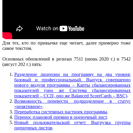
Для тех, кто по привычке еще читает, далее примерно тоже
самое текстом.
Основных обновлений в релизах 7511 (июнь 2020 г.) и 7542
(август 202 г.) пять:
Разделение лицензии на программу на два уровня:
базовый и профессиональный. Выпуск совершенно
нового модуля программы – Карты сбалансированных
показателей (оно же Система сбалансированных
показателей – ССП, оно же Balanced ScoreCards – BSC)
.
Возможность перевести подразделение в статус
«неактивное»
.
Переработка системных настроек программы
.
Перенос плановой премии в оценочный лист
.
Новый пользовательский отчет: Выгрузка группы
оценочных листов
.